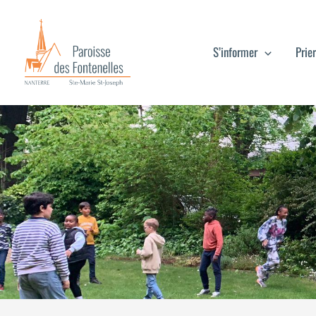
Aller
au
S’informer
Prier
contenu