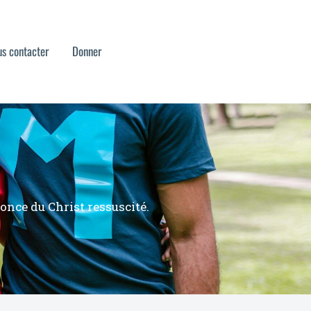
s contacter
Donner
once du Christ ressuscité.