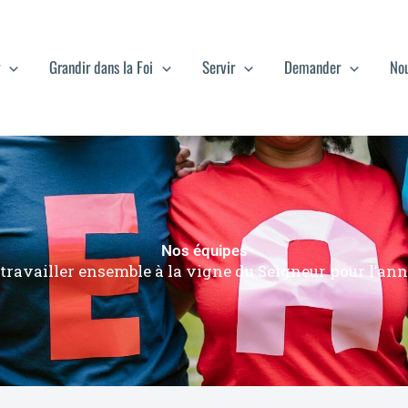
Grandir dans la Foi
Servir
Demander
Nou
Nos équipes
, travailler ensemble à la vigne du Seigneur pour l’ann