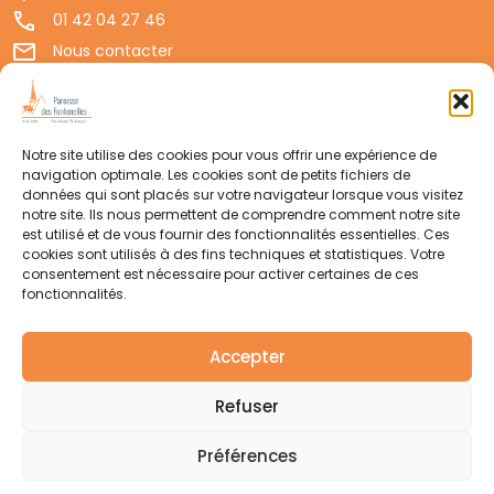
01 42 04 27 46
Nous contacter
Permanences d'accueil
Politique de confidentialité
Mentions légales
Notre site utilise des cookies pour vous offrir une expérience de
navigation optimale. Les cookies sont de petits fichiers de
Suivre votre paroisse
données qui sont placés sur votre navigateur lorsque vous visitez
notre site. Ils nous permettent de comprendre comment notre site
est utilisé et de vous fournir des fonctionnalités essentielles. Ces
cookies sont utilisés à des fins techniques et statistiques. Votre
WhatsApp
consentement est nécessaire pour activer certaines de ces
fonctionnalités.
Accepter
Newsletter
Refuser
Soutenir votre paroisse
Préférences
Faire un don