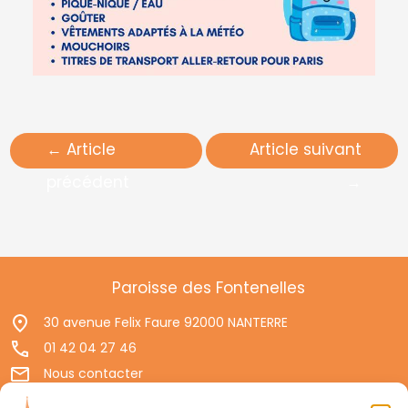
←
Article
Article suivant
précédent
→
Paroisse des Fontenelles
30 avenue Felix Faure 92000 NANTERRE
01 42 04 27 46
Nous contacter
Permanences d'accueil