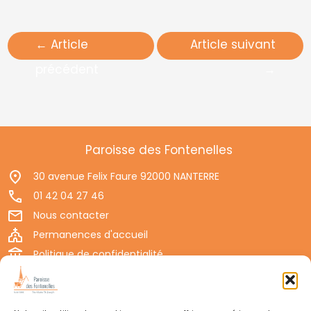
←
Article
Article suivant
précédent
→
Paroisse des Fontenelles
30 avenue Felix Faure 92000 NANTERRE
01 42 04 27 46
Nous contacter
Permanences d'accueil
Politique de confidentialité
Mentions légales
Suivre votre paroisse