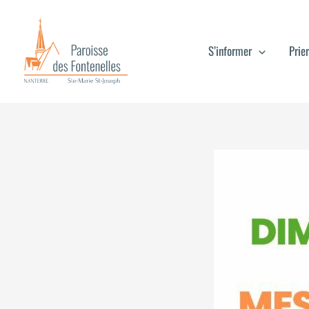
Aller
au
S’informer
Prier
contenu