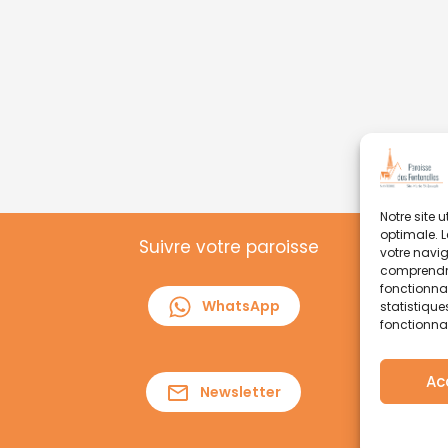
Notre site 
optimale. L
Suivre votre paroisse
votre navig
comprendre 
fonctionnal
WhatsApp
statistique
fonctionnal
Ac
Newsletter