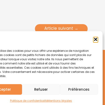
Article suivant
→
utilise des cookies pour vous offrir une expérience de navigation
es cookies sont de petits fichiers de données qui sont placés sur
Soutenir votre paroisse
ateur lorsque vous visitez notre site. Ils nous permettent de
comment notre site est utilisé et de vous fournir des
ités essentielles. Ces cookies sont utilisés à des fins techniques et
Faire un don
s. Votre consentement est nécessaire pour activer certaines de ces
ités.
cepter
Refuser
Préférences
Politique de confidentialité
Mentions légales