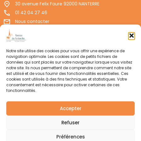
30 avenue Felix Faure 92000 NANTERRE
01 42 04 27 46
Nous contacter
Permanences d'accueil
Politique de confidentialité
Mentions légales
Notre site utilise des cookies pour vous offrir une expérience de
navigation optimale. Les cookies sont de petits fichiers de
Suivre votre paroisse
données qui sont placés sur votre navigateur lorsque vous visitez
notre site. Ils nous permettent de comprendre comment notre site
est utilisé et de vous fournir des fonctionnalités essentielles. Ces
cookies sont utilisés à des fins techniques et statistiques. Votre
WhatsApp
consentement est nécessaire pour activer certaines de ces
fonctionnalités.
Accepter
Newsletter
Refuser
Soutenir votre paroisse
Préférences