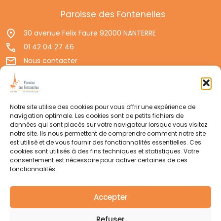
Paroisse des Fontenelles
30 avenue Felix Faure 92000 NANTERRE
01 42 04 27 46
Nous contacter
Permanences d'accueil
Politique de confidentialité
Mentions légales
Notre site utilise des cookies pour vous offrir une expérience de
navigation optimale. Les cookies sont de petits fichiers de
Suivre votre paroisse
données qui sont placés sur votre navigateur lorsque vous visitez
notre site. Ils nous permettent de comprendre comment notre site
est utilisé et de vous fournir des fonctionnalités essentielles. Ces
cookies sont utilisés à des fins techniques et statistiques. Votre
WhatsApp
consentement est nécessaire pour activer certaines de ces
fonctionnalités.
Accepter
Newsletter
Refuser