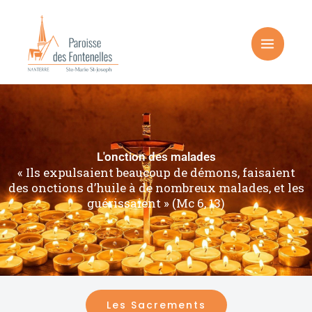
Aller
au
contenu
L'onction des malades
« Ils expulsaient beaucoup de démons, faisaient
des onctions d’huile à de nombreux malades, et les
guérissaient » (Mc 6, 13)
Les Sacrements